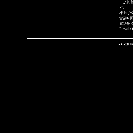
ご来店
す。
棟上げ
営業時間
電話番号:0
E-mail：
●★●池田屋 