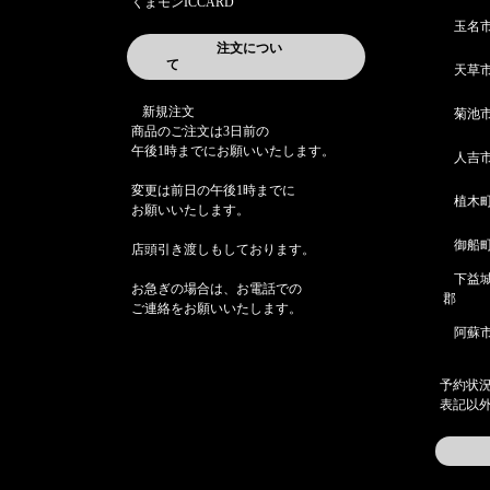
くまモンICCARD
玉名
注文につい
て
天草
新規注文
菊池
商品のご注文は3日前の
午後1時までにお願いいたします。
人吉
変更は前日の午後1時までに
植木
お願いいたします。
御船
店頭引き渡しもしております。
下益
お急ぎの場合は、お電話での
郡
ご連絡をお願いいたします。
阿蘇
予約状
表記以