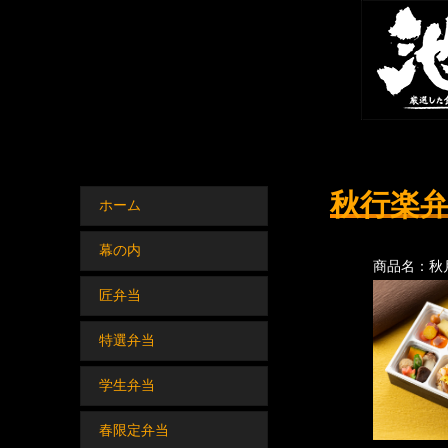
秋行楽
ホーム
幕の内
商品名：秋
匠弁当
特選弁当
学生弁当
春限定弁当